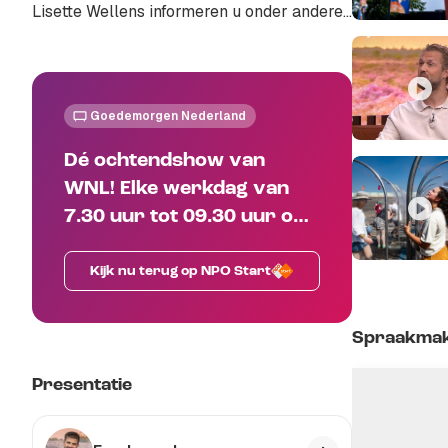
Lisette Wellens informeren u onder andere
over politiek, economie, media, misdaad en
het Koningshuis. Start je dag bij WNL!
Goedemorgen Nederland
Dé ochtendshow van
WNL! Elke werkdag van
7.30 uur tot 09.30 uur op
NPO1
Kijk nu terug op NPO Start
Spraakma
Presentatie
1:23