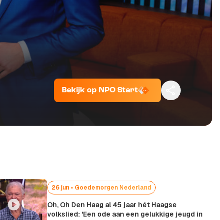
Bekijk op NPO Start
Kopieer link
26 jun • Goedemorgen Nederland
Oh, Oh Den Haag al 45 jaar hét Haagse
volkslied: 'Een ode aan een gelukkige jeugd in