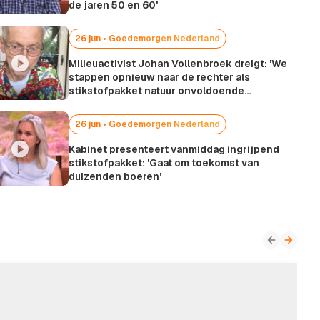
de jaren 50 en 60'
26 jun • Goedemorgen Nederland
Milieuactivist Johan Vollenbroek dreigt: 'We
stappen opnieuw naar de rechter als
stikstofpakket natuur onvoldoende
beschermt'
26 jun • Goedemorgen Nederland
Kabinet presenteert vanmiddag ingrijpend
stikstofpakket: 'Gaat om toekomst van
duizenden boeren'
1