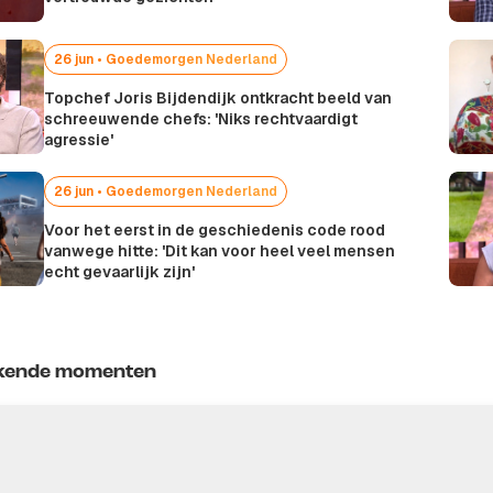
26 jun • Goedemorgen Nederland
Topchef Joris Bijdendijk ontkracht beeld van
schreeuwende chefs: 'Niks rechtvaardigt
agressie'
26 jun • Goedemorgen Nederland
Voor het eerst in de geschiedenis code rood
vanwege hitte: 'Dit kan voor heel veel mensen
echt gevaarlijk zijn'
kende momenten