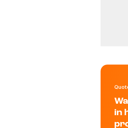
'Mensen stappe
Quot
Wa
in 
pr