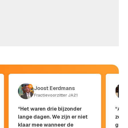
'Ik
Joost Eerdmans
Fractievoorzitter JA21
“Het waren drie bijzonder
“Als
lange dagen. We zijn er niet
zeker
klaar mee wanneer de
grond