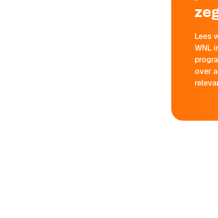
ze
Lees 
WNL i
progr
over a
releva