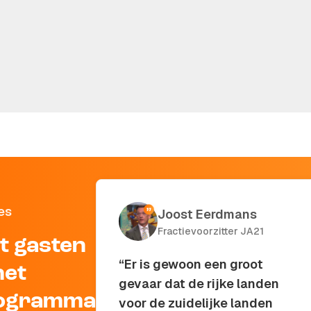
n massaal over naar BlueSky'
es
Joost Eerdmans
Fractievoorzitter JA21
t gasten
“Er is gewoon een groot
het
gevaar dat de rijke landen
ogramma
voor de zuidelijke landen