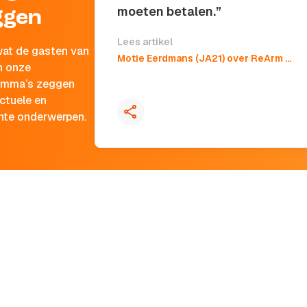
moeten betalen.”
ggen
Lees artikel
wat de gasten van
Motie Eerdmans (JA21) over ReArm Europe kan rekenen op Kamermeerderheid: 'Zwemmen in fuik van gezamenlijke schuldenlast'
n onze
Kopieer quote
amma’s zeggen
ctuele en
nte onderwerpen.