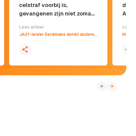
celstraf voorbij is,
de gr
gevangenen zijn niet zomaar
Ameri
van hun ballast af.”
te h
Lees artikel
Lees a
Kopieer quote
JA21-leider Eerdmans denkt anders over strenger straffen na drie vrijwillige dagen in cel: 'Het was pittig'