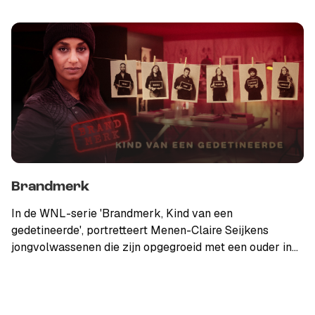
verrassend universeel. Elke eerste zaterdag van de
maand trekt WNL In de Kantine het land in voor een
live-uitzending op locatie. Aansprekende, uitgesproken
radio — elke zaterdag van 17.00 tot 19.00 uur op NPO
Radio 1.
Brandmerk
In de WNL-serie 'Brandmerk, Kind van een
gedetineerde', portretteert Menen-Claire Seijkens
jongvolwassenen die zijn opgegroeid met een ouder in
de gevangenis. Per uitzending staat een jongvolwassene
centraal en hoewel ieder verhaal anders is, hebben ze
één gemene deler: ze zijn getekend voor het leven door
een allesbepalende keuze van hun vader of moeder.