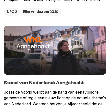
millennials. Hoe staat het met de welvaart van generatie
next?
NPO 2
Elke vrijdag om 23.10
Stand van Nederland: Aangehaakt
Josse de Voogd werpt aan de hand van een typische
gemeente of regio een nieuw licht op de actuele thema's
van Nederland. Waaraan herken je bijvoorbeeld dat de
angst voor armoede in een stad als Almere groot is? En