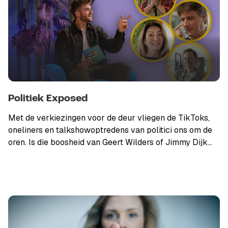
Politiek Exposed
Met de verkiezingen voor de deur vliegen de TikToks,
oneliners en talkshowoptredens van politici ons om de
oren. Is die boosheid van Geert Wilders of Jimmy Dijk
oprecht, of stiekem ook weleens gespeeld? Is Caroline
van der Plas écht zo gewoon, of doet ze alsof? En
waarom blijven woorden als ‘asieltsunami’ en
‘klimaatdrammer’ zo goed hangen? De nieuwe serie
‘Politiek Exposed’ van Omroep WNL, gemaakt door
NewBe, laat zien: in Den Haag is maar weinig wat het
lijkt. Nederland gaat weer naar de stembus. In een tijd