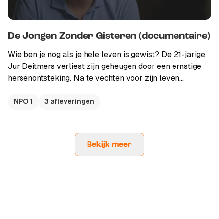
opdracht van Omroep WNL.
De Jongen Zonder Gisteren (documentaire)
Wie ben je nog als je hele leven is gewist? De 21-jarige
Jur Deitmers verliest zijn geheugen door een ernstige
hersenontsteking. Na te vechten voor zijn leven
ontwaakt hij in een onbekende wereld. Hij weet zijn
naam niet meer, weet niet meer wie zijn moeder is, alle
NPO 1
3 afleveringen
herinneringen zijn weg. Josephine van der Erve, die
eerder ook de succesvolle WNL-podcast serie De
Jongen Zonder Gisteren maakte: “De beelden van Jur in
Bekijk meer
het ziekenhuis zijn ongelooflijk aangrijpend. Je ziet in
zijn ogen dat al zijn herinneringen weg zijn. Dat hij niet
weet waar hij is. Het raakt enorm."