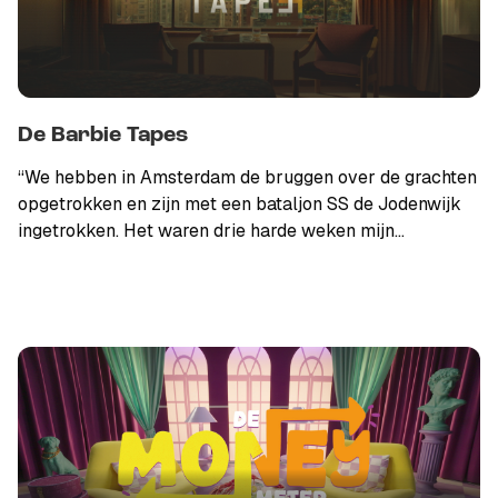
De Barbie Tapes
“We hebben in Amsterdam de bruggen over de grachten
opgetrokken en zijn met een bataljon SS de Jodenwijk
ingetrokken. Het waren drie harde weken mijn
obergruppenführer. De Joden gooide hun servies en
pispotten naar ons, wij gooide handgranaten terug,
BOEM! Hahaha…” Aan het woord is SS-beul Klaus
Barbie, hij vertelt honderduit over de razzia’s van 1941 in
Amsterdam. De geluidsfragmenten zijn te horen in de tv-
documentaire NPO Doc: De Barbie Tapes. De Barbie
Tapes wordt uitgezonden op 3 mei 2025 om 20.30 uur
op NPO2.