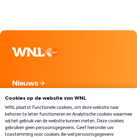
Nieuws
Programma's
Over WNL
Nieuwsbrief
Word Lid