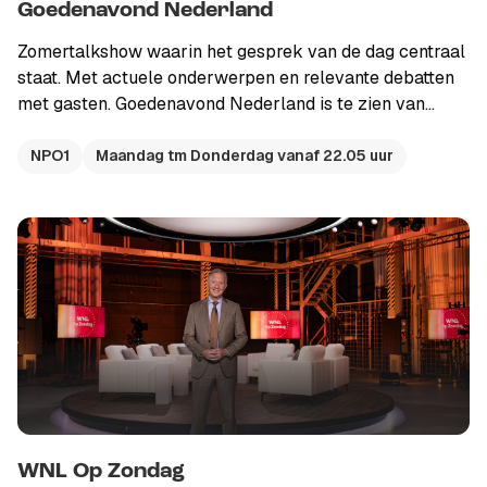
Goedenavond Nederland
Zomertalkshow waarin het gesprek van de dag centraal
staat. Met actuele onderwerpen en relevante debatten
met gasten. Goedenavond Nederland is te zien van
maandag tot en met donderdag, na 22.00 uur op NPO 1.
Presentatie door Welmoed Sijtsma, Frank van Leeuwen
NPO1
Maandag tm Donderdag vanaf 22.05 uur
en Sam Hagens.
WNL Op Zondag