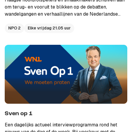
om terug- en vooruit te blikken op de debatten,
wandelgangen en verhaallijnen van de Nederlandse
politiek. Samen met politiek journalist van WNL Mats
Akkerman neemt Sven Kockelmann de kijker mee in
NPO 2
Elke vrijdag 21.05 uur
Haagse ontwikkelingen en legt politici het vuur aan de
schenen. Iedere vrijdagavond op NPO 2.
Sven op 1
Een dagelijks actueel interviewprogramma rond het
nieuws van de dag of de week. Bij voorkeur met de