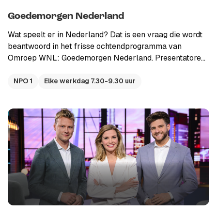
Goedemorgen Nederland
Wat speelt er in Nederland? Dat is een vraag die wordt
beantwoord in het frisse ochtendprogramma van
Omroep WNL: Goedemorgen Nederland. Presentatoren
Welmoed Sijtsma, Frank van Leeuwen en Lisette
Wellens informeren u onder andere over politiek,
NPO 1
Elke werkdag 7.30-9.30 uur
economie, media, misdaad en het Koningshuis. Start je
dag bij WNL!