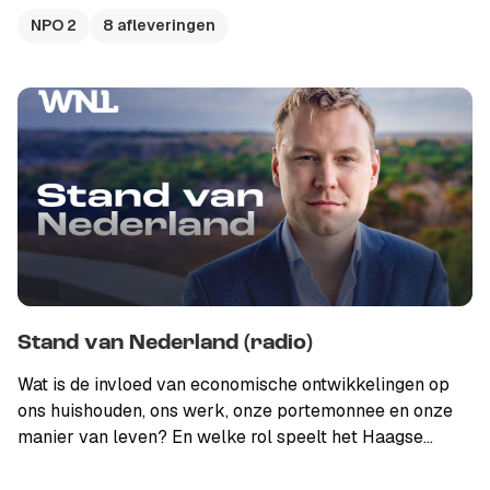
hoe groot en belangrijk zijn dit soort thema's op
NPO 2
8 afleveringen
landelijke schaal? Stand van Nederland: Aangehaakt
zie je op vrijdagavond 23.10 uur op NPO 2.
Stand van Nederland (radio)
Wat is de invloed van economische ontwikkelingen op
ons huishouden, ons werk, onze portemonnee en onze
manier van leven? En welke rol speelt het Haagse
beleid daarin? Elke vrijdagavond neemt Sam Hagens
met zijn studiogasten de stand van onze economie door.