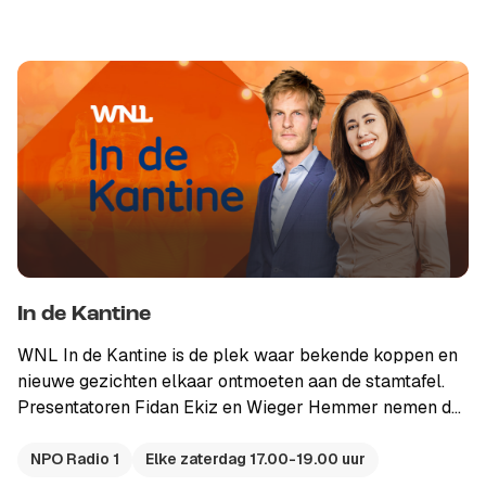
Ze bespreken het opvallendste nieuws. Eén
economische kwestie komt uitgebreider aan bod, aan de
hand van vragen van luisteraars. Ook krijgt de luisteraar
een blik op de beurs in de vaste rubriek: De
Aandeelhouder Wint.
In de Kantine
WNL In de Kantine is de plek waar bekende koppen en
nieuwe gezichten elkaar ontmoeten aan de stamtafel.
Presentatoren Fidan Ekiz en Wieger Hemmer nemen de
week door met hun gasten en diepen actuele kwesties
uit die het nieuws bepalen en de samenleving
NPO Radio 1
Elke zaterdag 17.00-19.00 uur
bezighouden. Persoonlijke verhalen blijken daarbij vaak