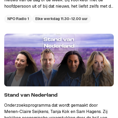
hoofdpersoon uit of bij dat nieuws, het liefst zelfs met de
verantwoordelijke. Elke werkdag van van 11.30 tot 12.00
uur op NPO Radio 1. Alle uitzendingen zijn ook terug te
NPO Radio 1
Elke werkdag 11.30-12.00 uur
luisteren als podcast, dat doe je hier.
Stand van Nederland
Onderzoeksprogramma dat wordt gemaakt door
Menen-Claire Seijkens, Tanja Kok en Sam Hagens. Zij
bekijken economische vraagstukken door de bril van