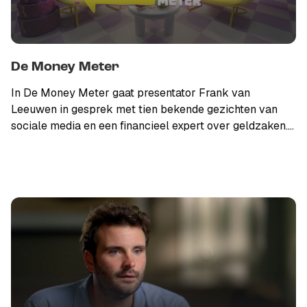
De Money Meter
In De Money Meter gaat presentator Frank van
Leeuwen in gesprek met tien bekende gezichten van
sociale media en een financieel expert over geldzaken.
Kiezen Yup in de Jordaan Kiki Bosman en Daan - ‘Chef’ -
van der Lecq voor nú leven, of sparen ze voor later?
Geloven ondernemers Kosso, Vic Cle en Channah
Koerten in slapend rijk worden, bijvoorbeeld door een
flinke lading crypto? Hoe ziet het pensioen van content
creators Veerle Hofkens, Chatmo en Ta Joela eruit? En
YouTuber Sophie Ousri heeft haar woning binnen, maar
lukt dat Paradise Hotel-winnaar Sjorleone ook in deze
markt? De zesdelige serie 'De Money Meter' is vanaf
woensdag 2 april wekelijks te zien op het YouTube-
kanaal van NPO Start en wordt gemaakt door Newbe, in