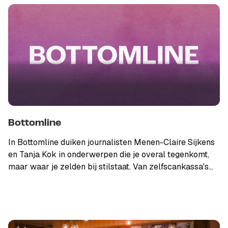
Alle afleveringen zijn terug te kijken op NPO Start.
Bottomline
In Bottomline duiken journalisten Menen-Claire Sijkens
en Tanja Kok in onderwerpen die je overal tegenkomt,
maar waar je zelden bij stilstaat. Van zelfscankassa's
tot concertkaartjes en fatbikes. We zoeken uit waar het
schuurt, wie er wint en wie er betaalt. Altijd met een
financiële blik. Wat zit erachter? En vooral: wat merk je
er zelf van?