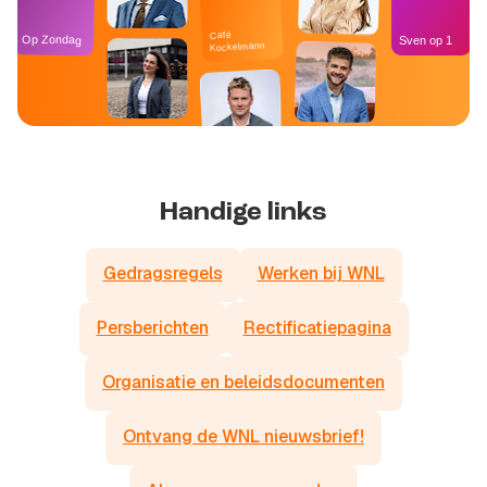
Café
Op Zondag
Sven op 1
Kockelmann
Stand van
In de
Nederland
kantine
Handige links
Gedragsregels
Werken bij WNL
Persberichten
Rectificatiepagina
Organisatie en beleidsdocumenten
Ontvang de WNL nieuwsbrief!