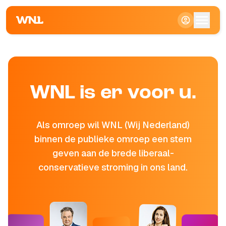
WNL is er voor u.
Als omroep wil WNL (Wij Nederland)
binnen de publieke omroep een stem
geven aan de brede liberaal-
conservatieve stroming in ons land.