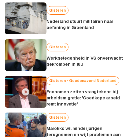
Gisteren
Nederland stuurt militairen naar
oefening in Groenland
Gisteren
Werkgelegenheid in VS onverwacht
gekrompen in juli
Gisteren •
Goedenavond Nederland
Economen zetten vraagtekens bij
arbeidsmigratie: 'Goedkope arbeid
remt innovatie'
Gisteren
Marokko wil minderjarigen
terugnemen en wijt problemen aan