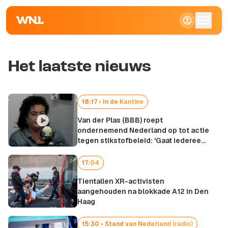
Het laatste nieuws
18:17 •
In de Kantine
Van der Plas (BBB) roept
ondernemend Nederland op tot actie
tegen stikstofbeleid: 'Gaat iedereen
aan'
17:04
Tientallen XR-activisten
aangehouden na blokkade A12 in Den
Haag
15:30 •
Stand van Nederland (radio)