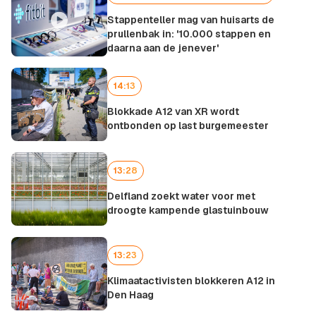
Stappenteller mag van huisarts de
prullenbak in: '10.000 stappen en
daarna aan de jenever'
14:13
Blokkade A12 van XR wordt
ontbonden op last burgemeester
13:28
Delfland zoekt water voor met
droogte kampende glastuinbouw
13:23
Klimaatactivisten blokkeren A12 in
Den Haag