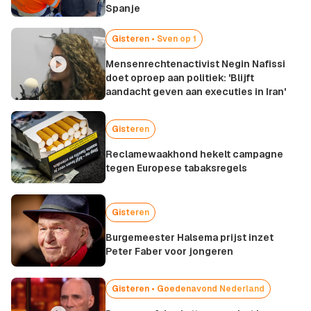
Spanje
Gisteren •
Sven op 1
Mensenrechtenactivist Negin Nafissi
doet oproep aan politiek: 'Blijft
aandacht geven aan executies in Iran'
Gisteren
Reclamewaakhond hekelt campagne
tegen Europese tabaksregels
Gisteren
Burgemeester Halsema prijst inzet
Peter Faber voor jongeren
Gisteren •
Goedenavond Nederland