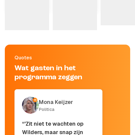
'Een moord bekennen
'Onbegrijpelijk dat
'Er werden beren i
en dan strafkorting
Faber dit soort taal
lucht gegooid'
krijgen...'
gebruikt'
Quotes
Wat gasten in het
programma zeggen
Mona Keijzer
Politica
“'Zit niet te wachten op
Wilders, maar snap zijn