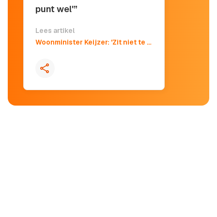
punt wel'”
Lees artikel
Woonminister Keijzer: 'Zit niet te wachten op Wilders, maar snap zijn punt wel'
Kopieer quote