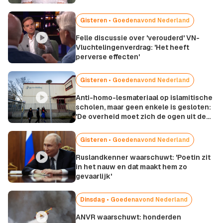
Gisteren • Goedenavond Nederland
Felle discussie over 'verouderd' VN-
Vluchtelingenverdrag: 'Het heeft
perverse effecten'
Gisteren • Goedenavond Nederland
Anti-homo-lesmateriaal op islamitische
scholen, maar geen enkele is gesloten:
'De overheid moet zich de ogen uit de
kop schamen'
Gisteren • Goedenavond Nederland
Ruslandkenner waarschuwt: 'Poetin zit
in het nauw en dat maakt hem zo
gevaarlijk'
Dinsdag • Goedenavond Nederland
ANVR waarschuwt: honderden