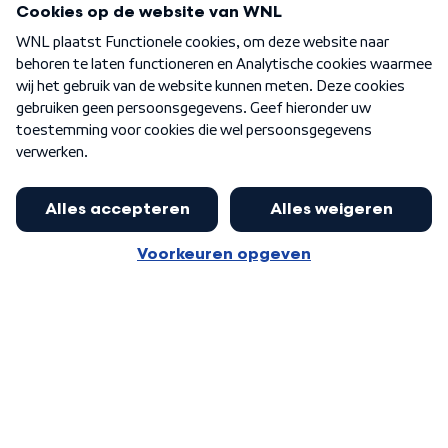
Over WNL
Nieuwsbrief
Word Lid
Meer WNL voor jou
Nieuwe ‘onderkoning’ Buma wil tot
zijn 70ste aanblijven
Algemene voorwaarden
Cookie-instellingen
Privacy statement