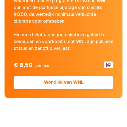
Waardeert u onze programma's? Steun WNL
dan met de jaarlijkse bijdrage van slechts
€8,50, de wettelijk minimale verplichte
bijdrage voor omroepen.
Hiermee helpt u ons journalistieke geluid te
behouden en voorkomt u dat WNL zijn publieke
status en zendtijd verliest.
€ 8,50
per jaar
Word lid van WNL