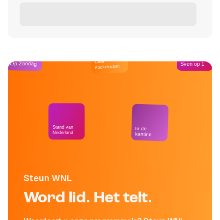
Café
Op Zondag
Sven op 1
Kockelmann
Stand van
In de
Nederland
kantine
Steun WNL
Word lid. Het telt.