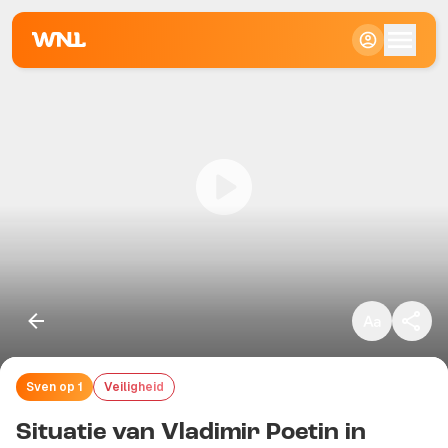
Klein
Standaard
Groot
Sven op 1
Veiligheid
Kopieer link
Situatie van Vladimir Poetin in