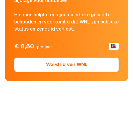
bijdrage voor omroepen.
Hiermee helpt u ons journalistieke geluid te
behouden en voorkomt u dat WNL zijn publieke
status en zendtijd verliest.
€ 8,50
per jaar
Word lid van WNL