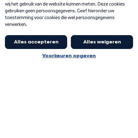
Word Lid
Meer WNL voor jou
Burgemeester Halsema kritisch:
kabinet deinsde in coronaperiode
Algemene voorwaarden
Cookie-instellingen
terug voor landelijke regie bij
Privacy statement
demonstraties