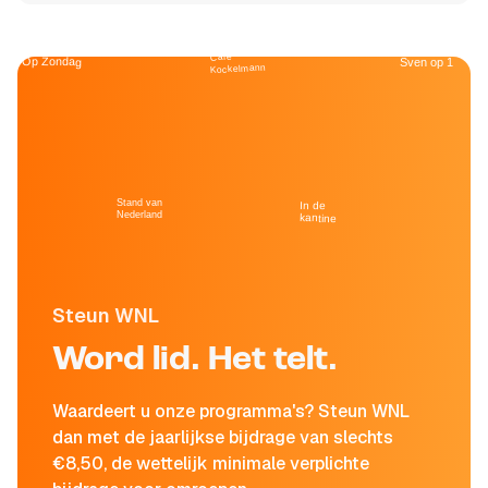
Café
Op Zondag
Sven op 1
Kockelmann
Stand van
In de
Nederland
kantine
Steun WNL
Word lid. Het telt.
Waardeert u onze programma's? Steun WNL
dan met de jaarlijkse bijdrage van slechts
€8,50, de wettelijk minimale verplichte