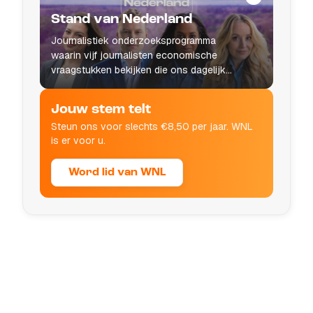
Stand van Nederland
Journalistiek onderzoeksprogramma
waarin vijf journalisten economische
vraagstukken bekijken die ons dagelijks
leven raken.
Jouw stem telt
Steun ons voor slechts €8,50 per jaar. WNL
is er voor u.
Word lid van WNL