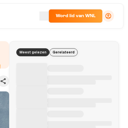
Word lid van WNL
Meest gelezen
Gerelateerd