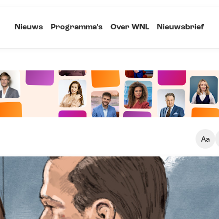
Nieuws
Programma's
Over WNL
Nieuwsbrief
Klein
Kopieer link
Standaard
Groot