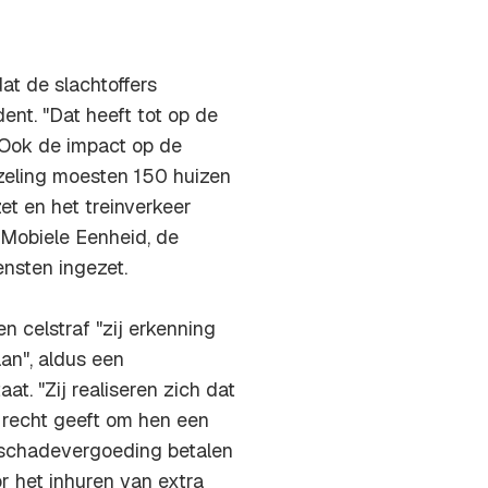
t de slachtoffers
ent. "Dat heeft tot op de
 Ook de impact op de
eling moesten 150 huizen
t en het treinverkeer
 Mobiele Eenheid, de
ensten ingezet.
n celstraf "zij erkenning
an", aldus een
t. "Zij realiseren zich dat
 recht geeft om hen een
n schadevergoeding betalen
r het inhuren van extra