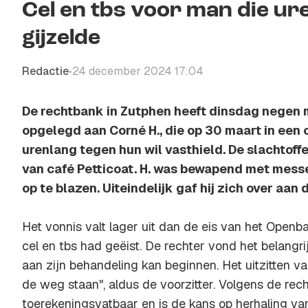
Cel en tbs voor man die ur
gijzelde
Redactie
24 december 2024 17:04
•
De rechtbank in Zutphen heeft dinsdag negen 
opgelegd aan Corné H., die op 30 maart in een 
urenlang tegen hun wil vasthield. De slachtof
van café Petticoat. H. was bewapend met messe
op te blazen. Uiteindelijk gaf hij zich over aan d
Het vonnis valt lager uit dan de eis van het Openba
cel en tbs had geëist. De rechter vond het belangri
aan zijn behandeling kan beginnen. Het uitzitten va
de weg staan", aldus de voorzitter. Volgens de rec
toerekeningsvatbaar en is de kans op herhaling v