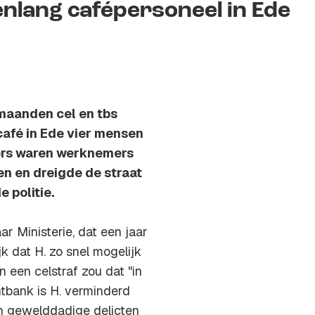
enlang cafépersoneel in Ede
maanden cel en tbs
café in Ede vier mensen
fers waren werknemers
n en dreigde de straat
e politie.
ar Ministerie, dat een jaar
jk dat H. zo snel mogelijk
n een celstraf zou dat "in
htbank is H. verminderd
an gewelddadige delicten