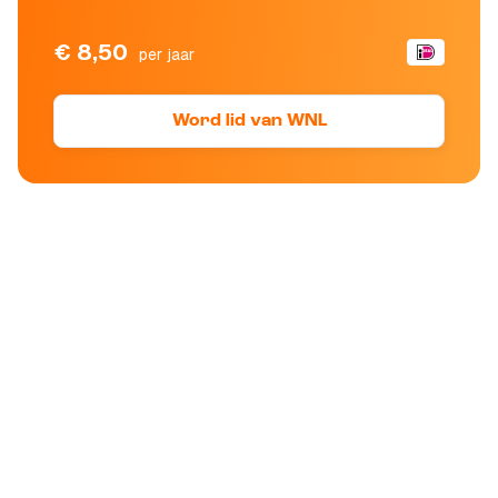
€ 8,50
per jaar
Word lid van WNL