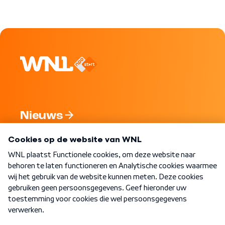
Nieuws
Programma's
Over WNL
Nieuwsbrief
Word Lid