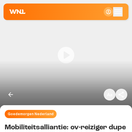
Klein
Standaard
Groot
Goedemorgen Nederland
Kopieer link
Mobiliteitsalliantie: ov-reiziger dupe