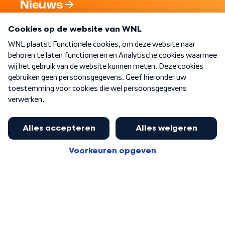
Nieuws
Programma's
Over WNL
Nieuwsbrief
Word Lid
Meer WNL voor jou
Burgemeester Halsema kritisch:
kabinet deinsde in coronaperiode
Algemene voorwaarden
Cookie-instellingen
terug voor landelijke regie bij
Privacy statement
demonstraties