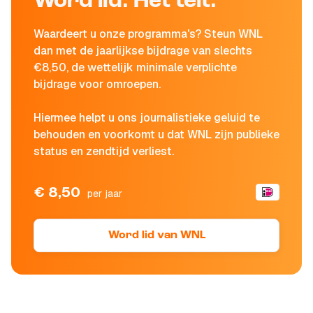
Word lid. Het telt.
Waardeert u onze programma's? Steun WNL
dan met de jaarlijkse bijdrage van slechts
€8,50, de wettelijk minimale verplichte
bijdrage voor omroepen.
Hiermee helpt u ons journalistieke geluid te
behouden en voorkomt u dat WNL zijn publieke
status en zendtijd verliest.
€ 8,50
per jaar
Word lid van WNL