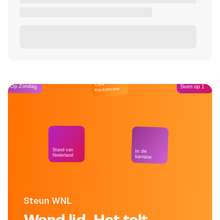
Café
Op Zondag
Sven op 1
Kockelmann
Stand van
In de
Nederland
kantine
Steun WNL