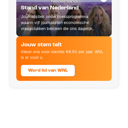
Stand van Nederland
Journalistiek onderzoeksprogramma
waarin vijf journalisten economische
vraagstukken bekijken die ons dagelijks
leven raken.
Jouw stem telt
Steun ons voor slechts €8,50 per jaar. WNL
is er voor u.
Word lid van WNL