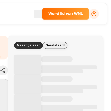
Word lid van WNL
Meest gelezen
Gerelateerd