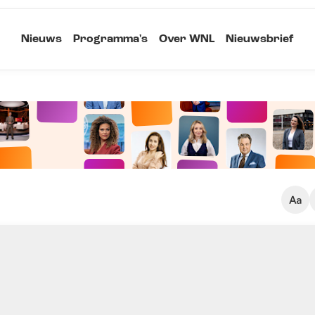
Nieuws
Programma's
Over WNL
Nieuwsbrief
Klein
Kopieer link
Standaard
Groot