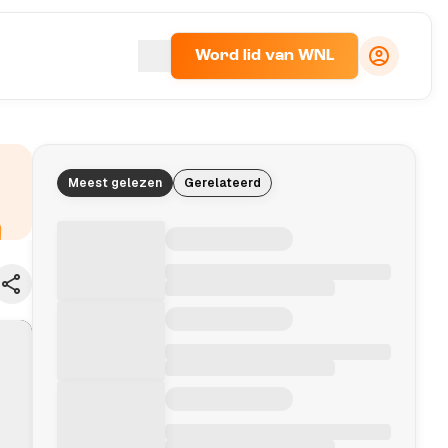
Word lid van WNL
Meest gelezen
Gerelateerd