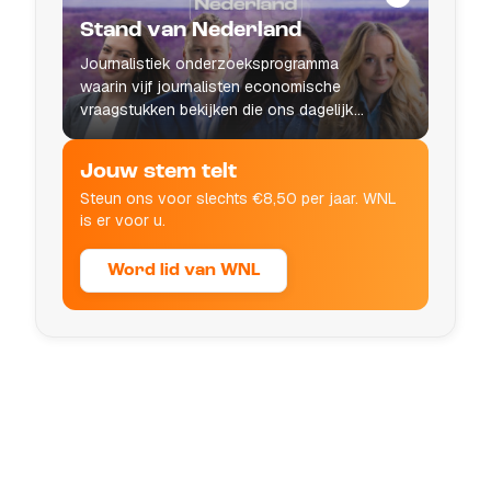
Stand van Nederland
Journalistiek onderzoeksprogramma
waarin vijf journalisten economische
vraagstukken bekijken die ons dagelijks
leven raken.
Jouw stem telt
Steun ons voor slechts €8,50 per jaar. WNL
is er voor u.
Word lid van WNL