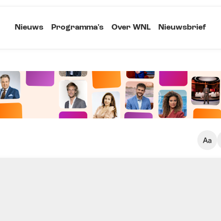
Nieuws
Programma's
Over WNL
Nieuwsbrief
Klein
Kopieer link
Standaard
Groot