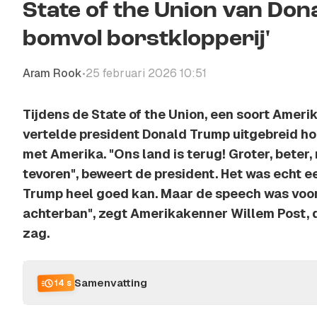
State of the Union van Don
bomvol borstklopperij'
Aram Rook
25 februari 2026 10:51
•
Tijdens de State of the Union, een soort Ameri
vertelde president Donald Trump uitgebreid h
met Amerika. "Ons land is terug! Groter, beter, 
tevoren", beweert de president. Het was echt ee
Trump heel goed kan. Maar de speech was voor
achterban", zegt Amerikakenner Willem Post, 
zag.
Samenvatting
14 s