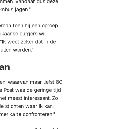
emmen. Vandaar dus deze
embus jagen."
erban toen hij een oproep
ikaanse burgers wil
"Ik weet zeker dat in de
ullen worden."
ran
en, waarvan maar liefst 80
s Post was de geringe tijd
het meest interessant. Zo
de stichten waar ik kan,
merika te confronteren."