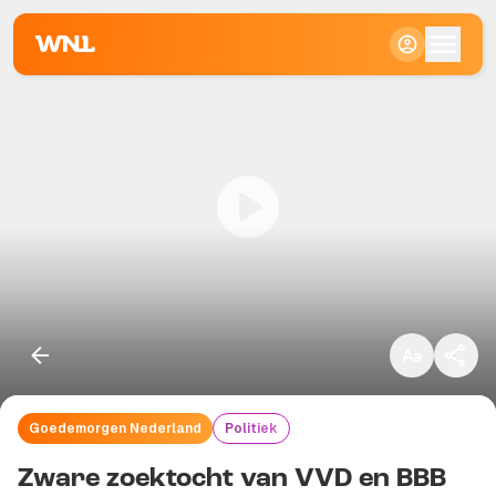
Klein
Standaard
Groot
Goedemorgen Nederland
Politiek
Kopieer link
Zware zoektocht van VVD en BBB