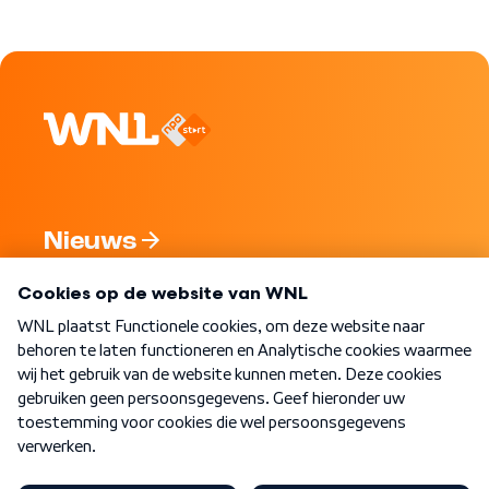
Nieuws
Programma's
Over WNL
Nieuwsbrief
Word Lid