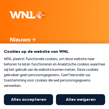
Nieuws
Programma's
Over WNL
Nieuwsbrief
Word Lid