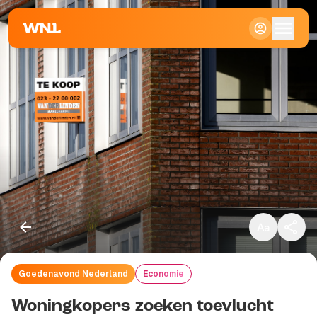
Klein
Standaard
Groot
Goedenavond Nederland
Economie
Kopieer link
Woningkopers zoeken toevlucht