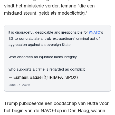
vindt het ministerie verder. Iemand "die een
misdaad steunt, geldt als medeplichtig."
It is disgraceful, despicable and irresponsible for
#NATO
's
SG to congratulate a 'truly extraordinary' criminal act of
aggression against a sovereign State.
Who endorses an injustice lacks integrity.
who supports a crime is regarded as complicit.
— Esmaeil Baqaei (@IRIMFA_SPOX)
June 25, 2025
Trump publiceerde een boodschap van Rutte voor
het begin van de NAVO-top in Den Haag, waarin