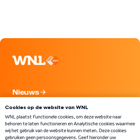
Nieuws
Programma's
Over WNL
Nieuwsbrief
Word Lid