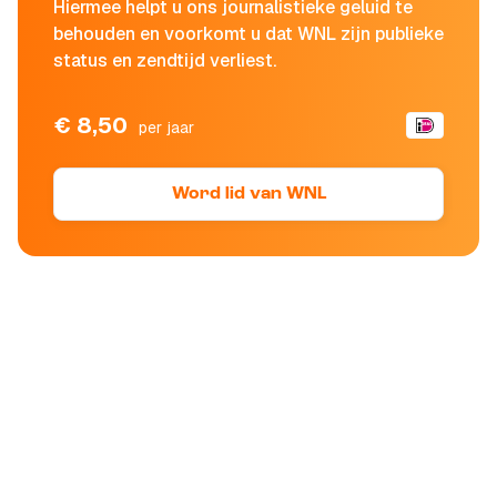
Hiermee helpt u ons journalistieke geluid te
behouden en voorkomt u dat WNL zijn publieke
status en zendtijd verliest.
€ 8,50
per jaar
Word lid van WNL