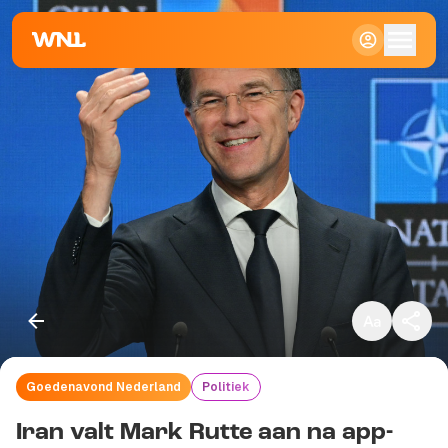
Klein
Standaard
Groot
Goedenavond Nederland
Politiek
Kopieer link
Iran valt Mark Rutte aan na app-