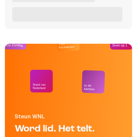
Café
Op Zondag
Sven op 1
Kockelmann
Stand van
In de
Nederland
kantine
Steun WNL
Word lid. Het telt.