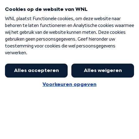
Programma's
Over WNL
Nieuwsbrief
Word Lid
Meer WNL voor jou
Jan Paternotte optimistisch over
stikstofdebat: 'Geen zwakker
Algemene voorwaarden
Cookie-instellingen
pakket, maar ideeën om het te
Privacy statement
versterken zijn welkom'