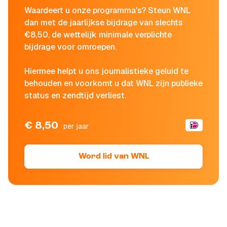
Waardeert u onze programma's? Steun WNL
dan met de jaarlijkse bijdrage van slechts
€8,50, de wettelijk minimale verplichte
bijdrage voor omroepen.
Hiermee helpt u ons journalistieke geluid te
behouden en voorkomt u dat WNL zijn publieke
status en zendtijd verliest.
€ 8,50
per jaar
Word lid van WNL