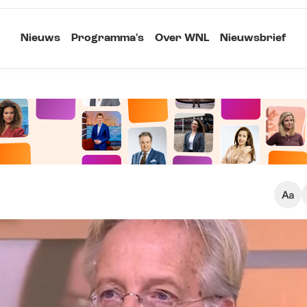
Nieuws
Programma's
Over WNL
Nieuwsbrief
Klein
Kopieer link
Standaard
Groot