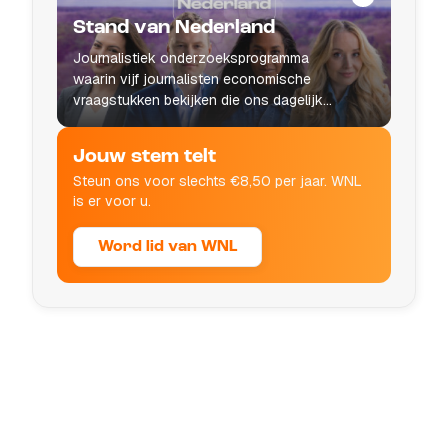
Stand van Nederland
Journalistiek onderzoeksprogramma
waarin vijf journalisten economische
vraagstukken bekijken die ons dagelijks
leven raken.
Jouw stem telt
Steun ons voor slechts €8,50 per jaar. WNL
is er voor u.
Word lid van WNL