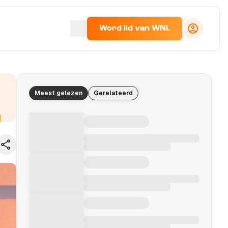
Word lid van WNL
Meest gelezen
Gerelateerd