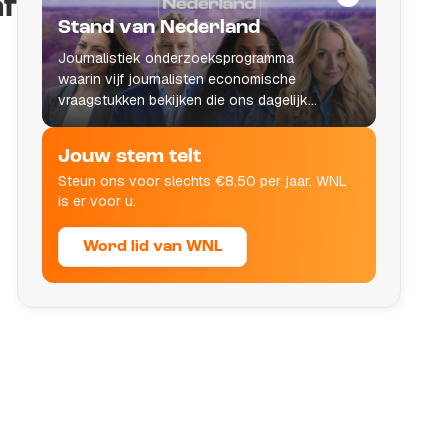
af
Stand van Nederland
Journalistiek onderzoeksprogramma
waarin vijf journalisten economische
vraagstukken bekijken die ons dagelijks
leven raken.
Jouw stem telt
Steun ons voor slechts €8,50 per jaar. WNL
is er voor u.
Word lid van WNL