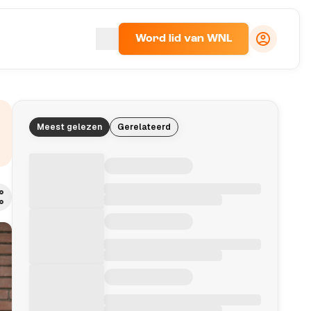
Word lid van WNL
Meest gelezen
Gerelateerd