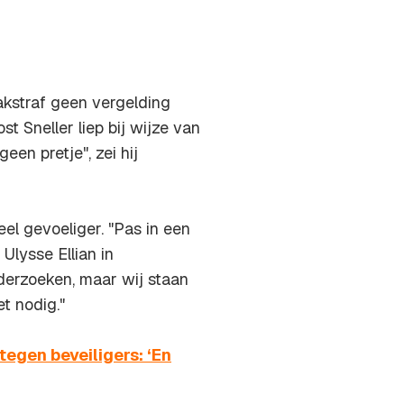
aakstraf geen vergelding
st Sneller liep bij wijze van
een pretje", zei hij
veel gevoeliger. "Pas in een
 Ulysse Ellian in
erzoeken, maar wij staan
et nodig."
tegen beveiligers: ‘En