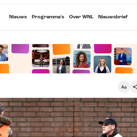
Nieuws
Programma's
Over WNL
Nieuwsbrief
Klein
Kopieer link
Standaard
Groot