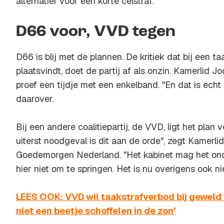
alternatief voor een korte celstraf.
D66 voor, VVD tegen
D66 is blij met de plannen. De kritiek dat bij een t
plaatsvindt, doet de partij af als onzin. Kamerlid Joo
proef een tijdje met een enkelband. "En dat is echt g
daarover.
Bij een andere coalitiepartij, de VVD, ligt het plan 
uiterst noodgeval is dit aan de orde", zegt Kamerlid
Goedemorgen Nederland. "Het kabinet mag het ond
hier niet om te springen. Het is nu overigens ook ni
LEES OOK: VVD wil taakstrafverbod bij geweld 
niet een beetje schoffelen in de zon’