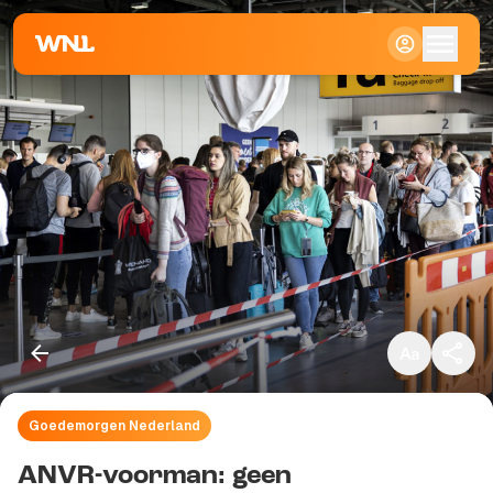
Klein
Standaard
Groot
Goedemorgen Nederland
Kopieer link
ANVR-voorman: geen