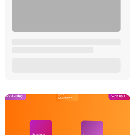
Café
Op Zondag
Sven op 1
Kockelmann
Stand van