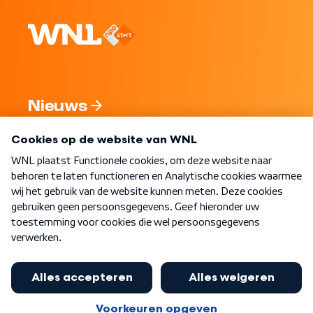
Nieuws
Programma's
Over WNL
Nieuwsbrief
Word Lid