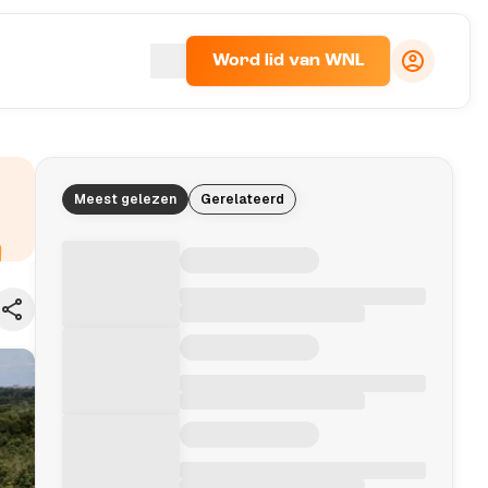
Word lid van WNL
Meest gelezen
Gerelateerd