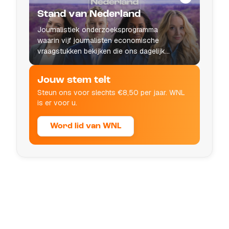
Stand van Nederland
Journalistiek onderzoeksprogramma
waarin vijf journalisten economische
vraagstukken bekijken die ons dagelijks
leven raken.
Jouw stem telt
Steun ons voor slechts €8,50 per jaar. WNL
is er voor u.
Word lid van WNL