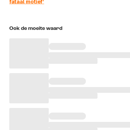
fataal motief’
Ook de moeite waard