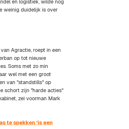
del en logistiek, wilde nog
 weinig duidelijk is over
van Agractie, roept in een
erban op tot nieuwe
ies. Soms met zo min
maar wel met een groot
en van "standstills" op
 schort zijn "harde acties"
t kabinet, zei voorman Mark
s te spekken ‘is een