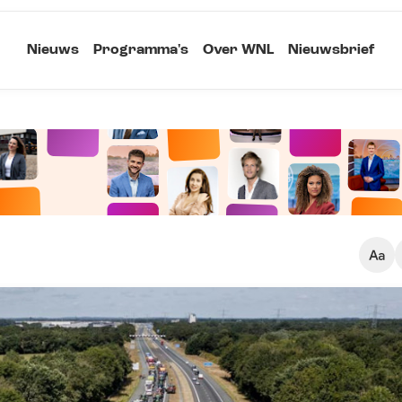
Nieuws
Programma's
Over WNL
Nieuwsbrief
Klein
Kopieer link
Standaard
Groot