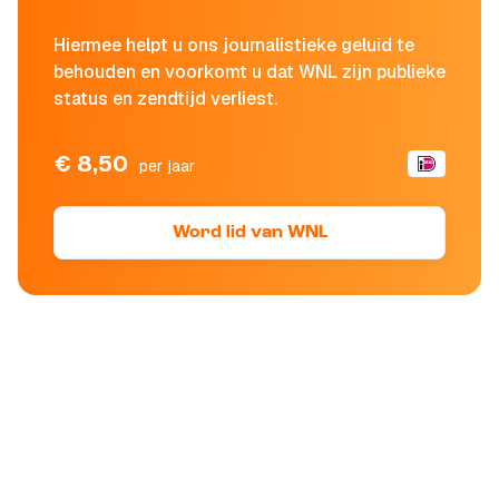
Hiermee helpt u ons journalistieke geluid te
behouden en voorkomt u dat WNL zijn publieke
status en zendtijd verliest.
€ 8,50
per jaar
Word lid van WNL