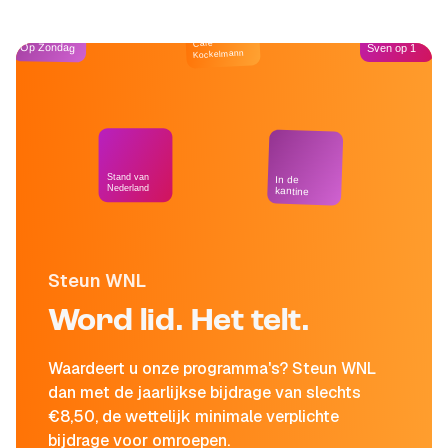
Café
Op Zondag
Sven op 1
Kockelmann
Stand van
In de
Nederland
kantine
Steun WNL
Word lid. Het telt.
Waardeert u onze programma's? Steun WNL
dan met de jaarlijkse bijdrage van slechts
€8,50, de wettelijk minimale verplichte
bijdrage voor omroepen.