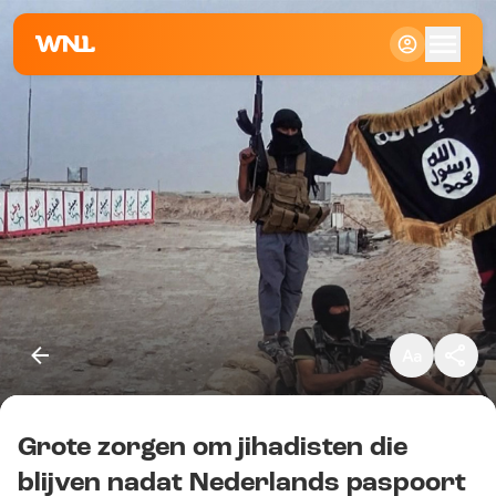
Klein
Standaard
Groot
Grote zorgen om jihadisten die
Kopieer link
blijven nadat Nederlands paspoort