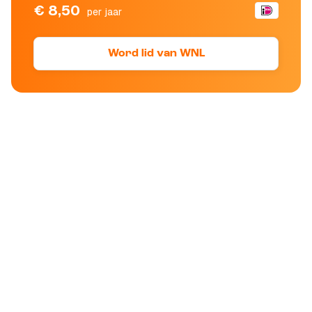
€ 8,50
per jaar
Word lid van WNL