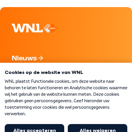
Nieuws
Programma's
Over WNL
Nieuwsbrief
Word Lid