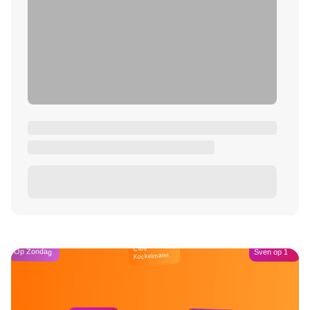
Café
Op Zondag
Sven op 1
Kockelmann