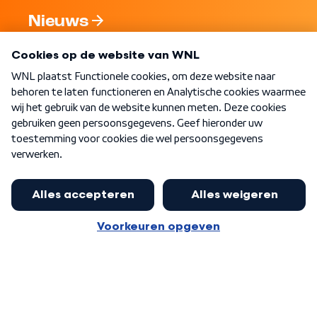
Nieuws
Programma's
Over WNL
Nieuwsbrief
Word Lid
Meer WNL voor jou
Burgemeester Halsema kritisch:
kabinet deinsde in coronaperiode
Algemene voorwaarden
Cookie-instellingen
terug voor landelijke regie bij
Privacy statement