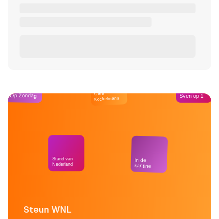
Café
Op Zondag
Sven op 1
Kockelmann
Stand van
In de
Nederland
kantine
Steun WNL