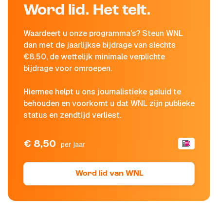
Word lid. Het telt.
Waardeert u onze programma's? Steun WNL
dan met de jaarlijkse bijdrage van slechts
€8,50, de wettelijk minimale verplichte
bijdrage voor omroepen.
Hiermee helpt u ons journalistieke geluid te
behouden en voorkomt u dat WNL zijn publieke
status en zendtijd verliest.
€ 8,50
per jaar
Word lid van WNL