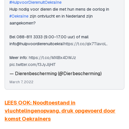
#HulpvoorDierenuitOekraïne
Hulp nodig voor dieren die met hun mens de oorlog in
#Oekraïne
zijn ontvlucht en in Nederland zijn
aangekomen?
Bel 088-811 3333 (9.00-17.00 uur) of mail
info@hulpvoordierenuitoekraï
https://t.co/qIx7TlavoL
.
Meer info:
https://t.co/MXlBx4DWJz
pic.twitter.com/f3JyJljHIT
— Dierenbescherming (@Dierbescherming)
March 7, 2022
LEES OOK: Noodtoestand in
vluchtelingenopvang, druk opgevoerd door
komst Oekraïners