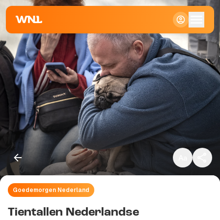
Klein
Standaard
Groot
Goedemorgen Nederland
Kopieer link
Tientallen Nederlandse