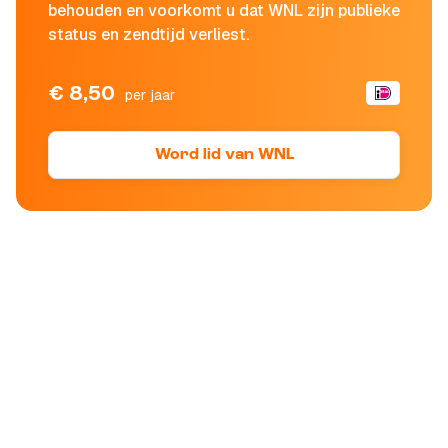
behouden en voorkomt u dat WNL zijn publieke
status en zendtijd verliest.
€ 8,50
per jaar
Word lid van WNL