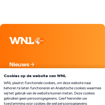
Nieuws
Programma's
Over WNL
Nieuwsbrief
Word Lid