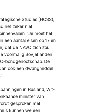
rategische Studies (HCSS),
 het zeker niet
binnenvallen. ''Je moet het
in een aantal eisen op 17 en
 hij dat de NAVO zich zou
 de voormalig Sovjetlanden
AVO-bondgenootschap. De
 dan ook een dwangmiddel
''
spanningen in Rusland, Wit-
rikaanse minister van
wordt gesproken met
Sweijs kunnen we een