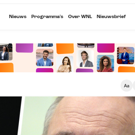
Nieuws
Programma's
Over WNL
Nieuwsbrief
Klein
Kopieer link
Standaard
Groot