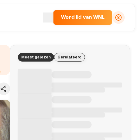
Word lid van WNL
Meest gelezen
Gerelateerd