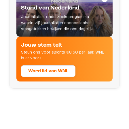
Stand van Nederland
Journalistiek onderzoeksprogramma
waarin vijf journalisten economische
vraagstukken bekijken die ons dagelijks
leven raken.
Jouw stem telt
Steun ons voor slechts €8,50 per jaar. WNL
is er voor u.
Word lid van WNL