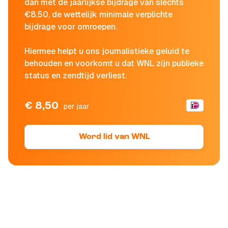
dan met de jaarlijkse bijdrage van slechts
€8,50, de wettelijk minimale verplichte
bijdrage voor omroepen.
Hiermee helpt u ons journalistieke geluid te
behouden en voorkomt u dat WNL zijn publieke
status en zendtijd verliest.
€ 8,50
per jaar
Word lid van WNL