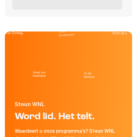
Café
Op Zondag
Sven op 1
Kockelmann
Stand van
In de
Nederland
kantine
Steun WNL
Word lid. Het telt.
Waardeert u onze programma's? Steun WNL