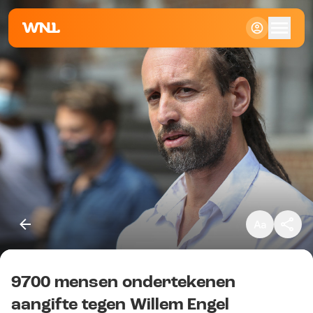
Klein
Standaard
Groot
9700 mensen ondertekenen
Kopieer link
aangifte tegen Willem Engel