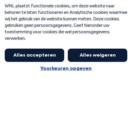
Over WNL
Nieuwsbrief
Word Lid
Meer WNL voor jou
Jan Paternotte optimistisch over
stikstofdebat: 'Geen zwakker
Algemene voorwaarden
Cookie-instellingen
pakket, maar ideeën om het te
Privacy statement
versterken zijn welkom'