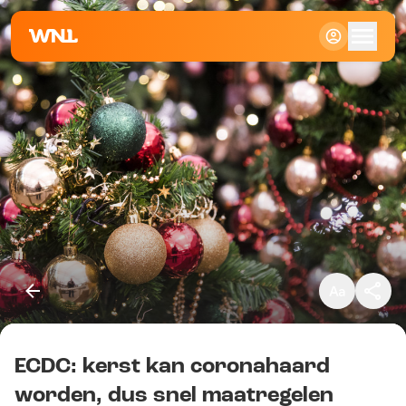
Klein
Standaard
Groot
ECDC: kerst kan coronahaard
Kopieer link
worden, dus snel maatregelen