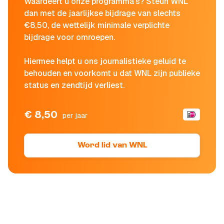
Waardeert u onze programma's? Steun WNL
dan met de jaarlijkse bijdrage van slechts
€8,50, de wettelijk minimale verplichte
bijdrage voor omroepen.
Hiermee helpt u ons journalistieke geluid te
behouden en voorkomt u dat WNL zijn publieke
status en zendtijd verliest.
€ 8,50
per jaar
Word lid van WNL