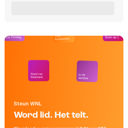
Café
Op Zondag
Sven op 1
Kockelmann
Stand van
In de
Nederland
kantine
Steun WNL
Word lid. Het telt.