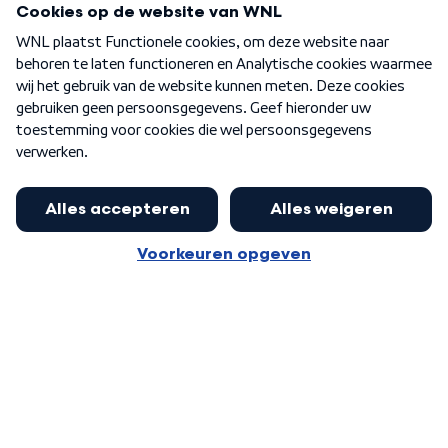
Over WNL
Nieuwsbrief
Word Lid
Meer WNL voor jou
Huishoudens met thuisbatterij,
slimme laadpaal of warmtepomp
Algemene voorwaarden
Cookie-instellingen
kunnen geld gaan verdienen: 'Kan
Privacy statement
op jaarbasis 500 euro opleveren'