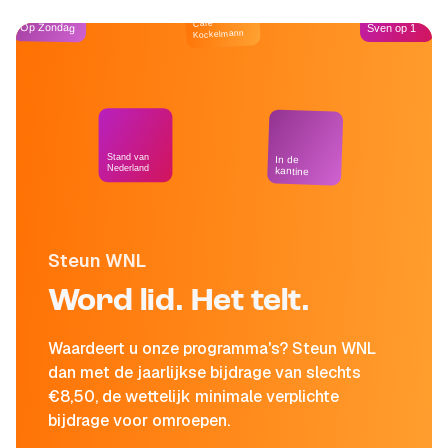
Café
Op Zondag
Sven op 1
Kockelmann
Stand van
In de
Nederland
kantine
Steun WNL
Word lid. Het telt.
Waardeert u onze programma's? Steun WNL
dan met de jaarlijkse bijdrage van slechts
€8,50, de wettelijk minimale verplichte
bijdrage voor omroepen.