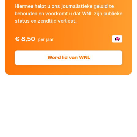
Hiermee helpt u ons journalistieke geluid te
behouden en voorkomt u dat WNL zijn publieke
status en zendtijd verliest.
€ 8,50
per jaar
Word lid van WNL