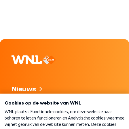
Nieuws
Programma's
Over WNL
Nieuwsbrief
Word Lid