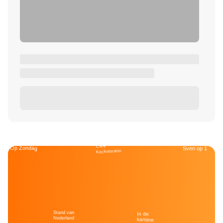
Café
Op Zondag
Sven op 1
Kockelmann
Stand van
In de
Nederland
kantine