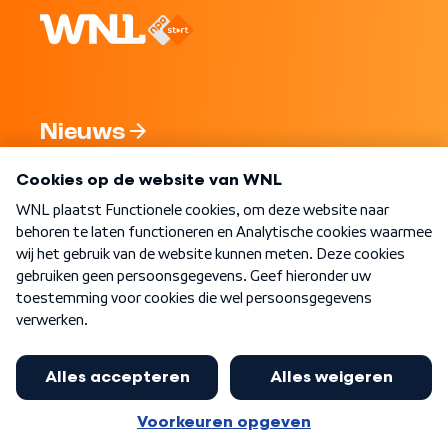
Nieuws
Programma's
Over WNL
Nieuwsbrief
Word Lid