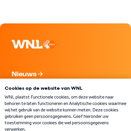
Nieuws
Programma's
Over WNL
Nieuwsbrief
Word Lid