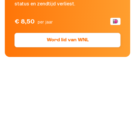
status en zendtijd verliest.
€ 8,50
per jaar
Word lid van WNL