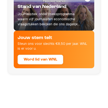
Stand van Nederland
Journalistiek onderzoeksprogramma
waarin vijf journalisten economische
vraagstukken bekijken die ons dagelijks
leven raken.
Jouw stem telt
Steun ons voor slechts €8,50 per jaar. WNL
is er voor u.
Word lid van WNL