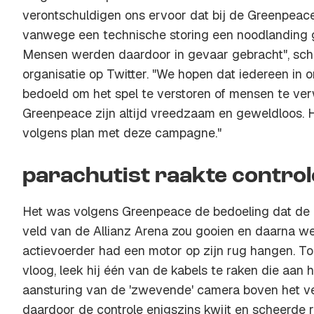
verontschuldigen ons ervoor dat bij de Greenpeac
vanwege een technische storing een noodlanding
Mensen werden daardoor in gevaar gebracht", schri
organisatie op Twitter. "We hopen dat iedereen in or
bedoeld om het spel te verstoren of mensen te ve
Greenpeace zijn altijd vreedzaam en geweldloos. He
volgens plan met deze campagne."
parachutist raakte control
Het was volgens Greenpeace de bedoeling dat de p
veld van de Allianz Arena zou gooien en daarna w
actievoerder had een motor op zijn rug hangen. Toe
vloog, leek hij één van de kabels te raken die aan
aansturing van de 'zwevende' camera boven het ve
daardoor de controle enigszins kwijt en scheerde r