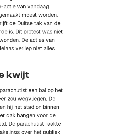
e-actie van vandaag
 gemaakt moest worden.
jft de Duitse tak van de
de is. Dit protest was niet
rwonden. De acties van
laas verliep niet alles
e kwijt
arachutist een bal op het
eer zou wegvliegen. De
n hij het stadion binnen
 het dak hangen voor de
ld. De parachutist raakte
akelings over het publiek.