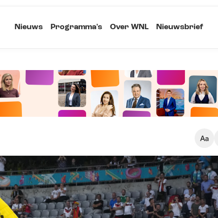
Nieuws
Programma's
Over WNL
Nieuwsbrief
Klein
Kopieer link
Standaard
Groot