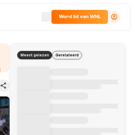
Word lid van WNL
Meest gelezen
Gerelateerd