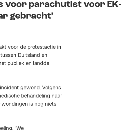
 voor parachutist voor EK-
ar gebracht’
t voor de protestactie in
tussen Duitsland en
het publiek en landde
gincident gewond. Volgens
 medische behandeling naar
rwondingen is nog niets
eling. "We