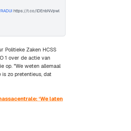
FRADUI
https://t.co/lDEnbNVpwl
teur Politieke Zaken HCSS
 1 over de actie van
e op. "We weten allemaal
is zo pretentieus, dat
massacentrale: ‘We laten