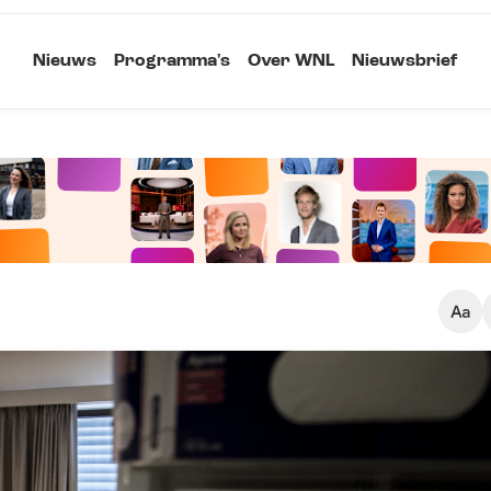
Nieuws
Programma's
Over WNL
Nieuwsbrief
Klein
Kopieer link
Standaard
Groot