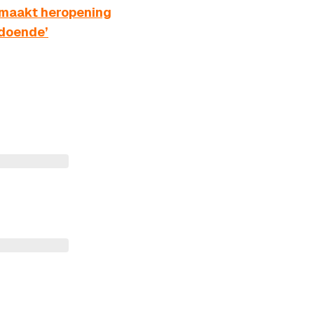
t maakt heropening
ldoende’