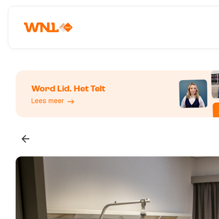
Word Lid. Het Telt
Lees meer