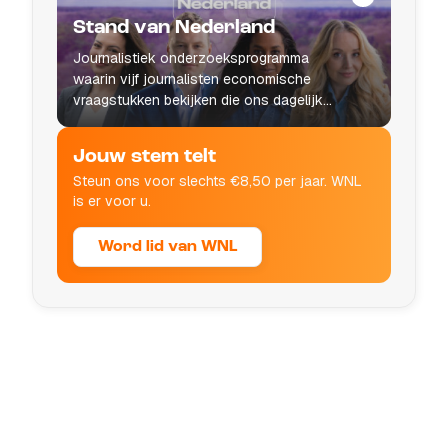
Stand van Nederland
Journalistiek onderzoeksprogramma
waarin vijf journalisten economische
vraagstukken bekijken die ons dagelijks
leven raken.
Jouw stem telt
Steun ons voor slechts €8,50 per jaar. WNL
is er voor u.
Word lid van WNL