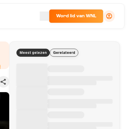
Word lid van WNL
Meest gelezen
Gerelateerd