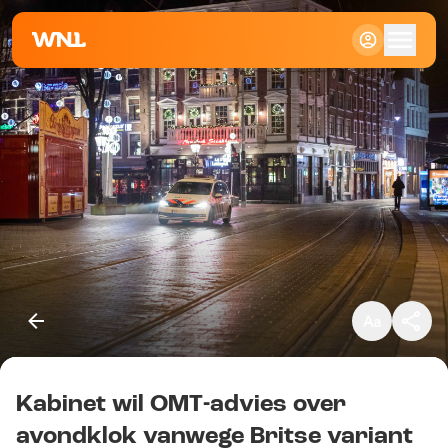
Klein
Standaard
Groot
Kabinet wil OMT-advies over
Kopieer link
avondklok vanwege Britse variant