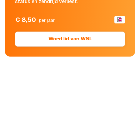
status en zendtijd verliest.
€ 8,50
per jaar
Word lid van WNL