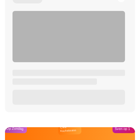
Café
Op Zondag
Sven op 1
Kockelmann