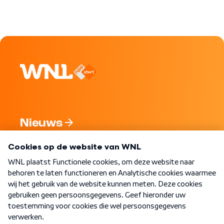
Nieuws
Programma's
Over WNL
Nieuwsbrief
Word Lid