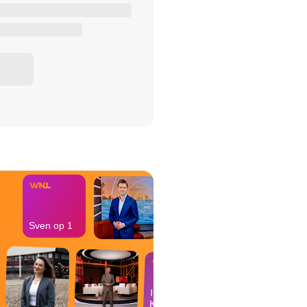
het Misdaad-
bureau
Sven op 1
In de
Kantine