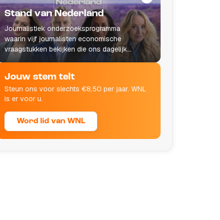
Stand van Nederland
Journalistiek onderzoeksprogramma
waarin vijf journalisten economische
vraagstukken bekijken die ons dagelijks
leven raken.
Jouw stem telt
Steun ons voor slechts €8,50 per jaar. WNL
is er voor u.
Word lid van WNL