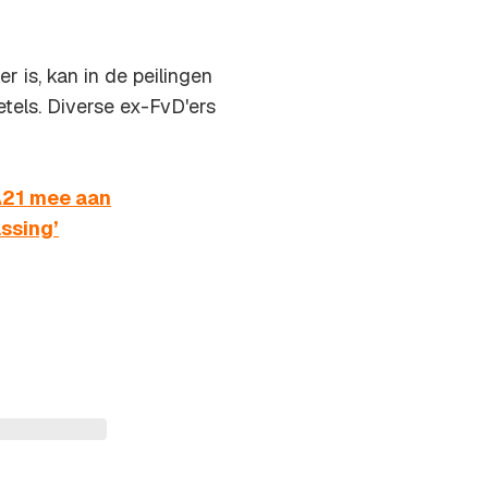
r is, kan in de peilingen
tels. Diverse ex-FvD'ers
A21 mee aan
assing’