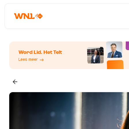
Word Lid. Het Telt
Lees meer