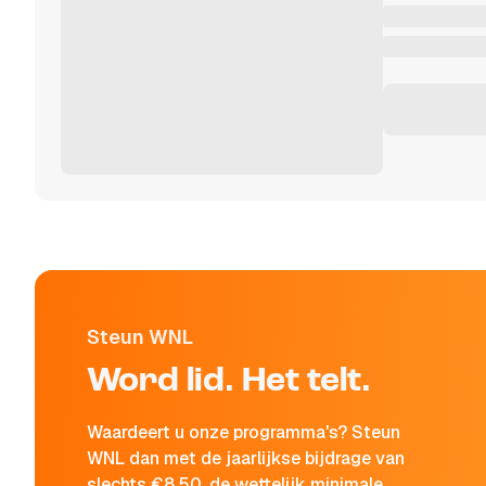
Steun WNL
Word lid. Het telt.
Waardeert u onze programma's? Steun
WNL dan met de jaarlijkse bijdrage van
slechts €8,50, de wettelijk minimale