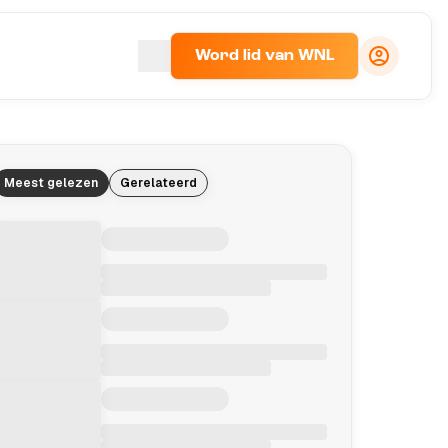
Word lid van WNL
Meest gelezen
Gerelateerd