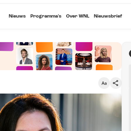
Nieuws
Programma's
Over WNL
Nieuwsbrief
Klein
Kopieer link
Standaard
Groot