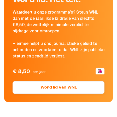
Word lid. Het telt.
Waardeert u onze programma's? Steun WNL
dan met de jaarlijkse bijdrage van slechts
€8,50, de wettelijk minimale verplichte
bijdrage voor omroepen.
Hiermee helpt u ons journalistieke geluid te
behouden en voorkomt u dat WNL zijn publieke
status en zendtijd verliest.
€ 8,50
per jaar
Word lid van WNL