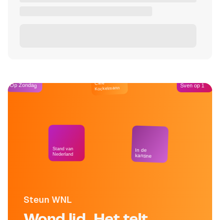
Café
Op Zondag
Sven op 1
Kockelmann
Stand van
In de
Nederland
kantine
Steun WNL