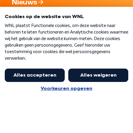
Nieuws
Programma's
Over WNL
Nieuwsbrief
Word Lid
Meer WNL voor jou
Nieuwe ‘onderkoning’ Buma wil tot
zijn 70ste aanblijven
Algemene voorwaarden
Cookie-instellingen
Privacy statement