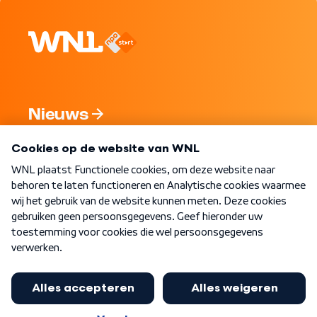
Nieuws
Programma's
Over WNL
Nieuwsbrief
Word Lid