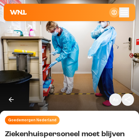
Klein
Standaard
Groot
Goedemorgen Nederland
Kopieer link
Ziekenhuispersoneel moet blijven