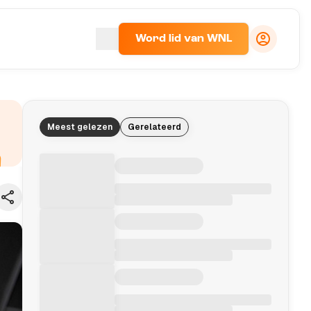
Word lid van WNL
Meest gelezen
Gerelateerd