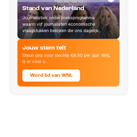
Stand van Nederland
Journalistiek onderzoeksprogramma
waarin vijf journalisten economische
vraagstukken bekijken die ons dagelijks
leven raken.
Jouw stem telt
Steun ons voor slechts €8,50 per jaar. WNL
is er voor u.
Word lid van WNL