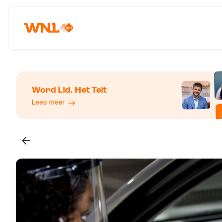
Word Lid. Het Telt
Lees meer