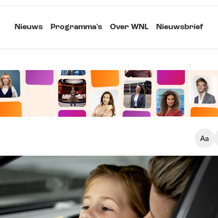
Nieuws
Programma's
Over WNL
Nieuwsbrief
Klein
Kopieer link
Standaard
Groot