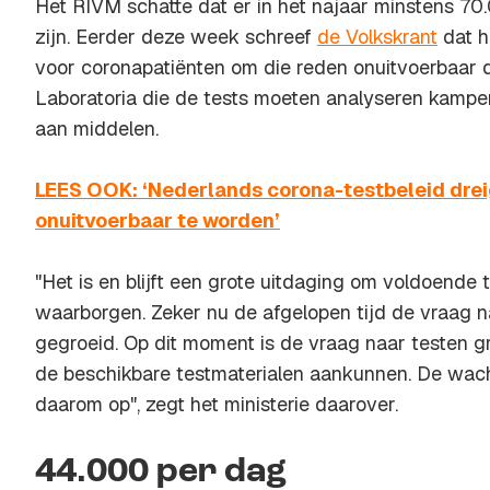
Het RIVM schatte dat er in het najaar minstens 70
zijn. Eerder deze week schreef
de Volkskrant
dat h
voor coronapatiënten om die reden onuitvoerbaar d
Laboratoria die de tests moeten analyseren kampe
aan middelen.
LEES OOK: ‘Nederlands corona-testbeleid dreig
onuitvoerbaar te worden’
"Het is en blijft een grote uitdaging om voldoende t
waarborgen. Zeker nu de afgelopen tijd de vraag na
gegroeid. Op dit moment is de vraag naar testen gr
de beschikbare testmaterialen aankunnen. De wacht
daarom op", zegt het ministerie daarover.
44.000 per dag