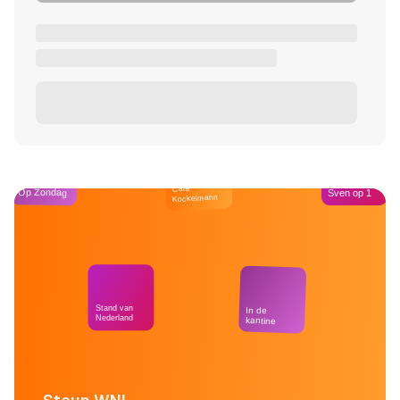
Café
Op Zondag
Sven op 1
Kockelmann
Stand van
In de
Nederland
kantine