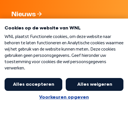
Nieuws
Programma's
Over WNL
Nieuwsbrief
Word Lid
Meer WNL voor jou
Eerste Kamer akkoord met begroting
van minister Sjoerdsma
Algemene voorwaarden
Cookie-instellingen