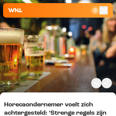
Klein
Standaard
Groot
Horecaondernemer voelt zich
Kopieer link
achtergesteld: ‘Strenge regels zijn