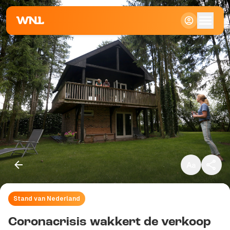
Klein
Standaard
Groot
Stand van Nederland
Kopieer link
Coronacrisis wakkert de verkoop