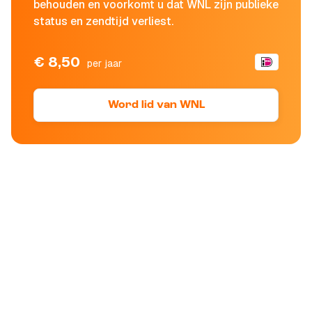
behouden en voorkomt u dat WNL zijn publieke
status en zendtijd verliest.
€ 8,50
per jaar
Word lid van WNL