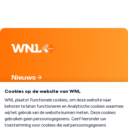
Nieuws
Programma's
Over WNL
Nieuwsbrief
Word Lid