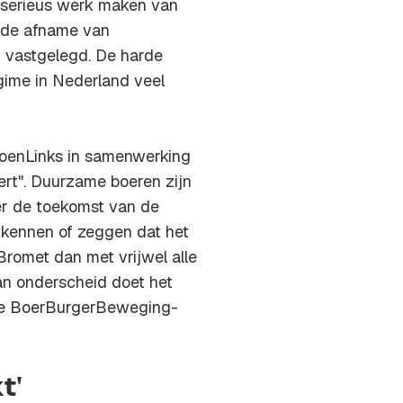
n serieus werk maken van
n de afname van
n vastgelegd. De harde
gime in Nederland veel
roenLinks in samenwerking
rt". Duurzame boeren zijn
er de toekomst van de
ntkennen of zeggen dat het
Bromet dan met vrijwel alle
an onderscheid doet het
 de BoerBurgerBeweging-
t'