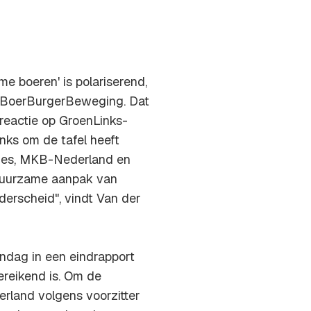
e boeren' is polariserend,
ij BoerBurgerBeweging. Dat
reactie op GroenLinks-
nks om de tafel heeft
ies, MKB-Nederland en
duurzame aanpak van
nderscheid", vindt Van der
ndag in een eindrapport
ereikend is. Om de
erland volgens voorzitter