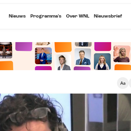
Nieuws
Programma's
Over WNL
Nieuwsbrief
Klein
Kopieer link
Standaard
Groot