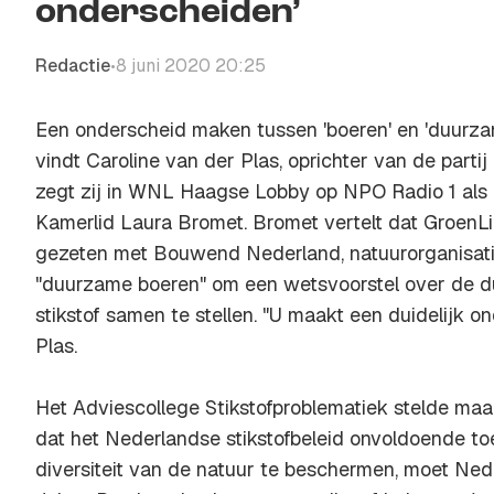
onderscheiden’
Redactie
8 juni 2020 20:25
•
Een onderscheid maken tussen 'boeren' en 'duurzam
vindt Caroline van der Plas, oprichter van de part
zegt zij in
WNL Haagse Lobby
op NPO Radio 1 als 
Kamerlid Laura Bromet. Bromet vertelt dat GroenLi
gezeten met Bouwend Nederland, natuurorganisat
"duurzame boeren" om een wetsvoorstel over de 
stikstof samen te stellen. "U maakt een duidelijk o
Plas.
Het Adviescollege Stikstofproblematiek stelde maa
dat het Nederlandse stikstofbeleid onvoldoende to
diversiteit van de natuur te beschermen, moet Ned