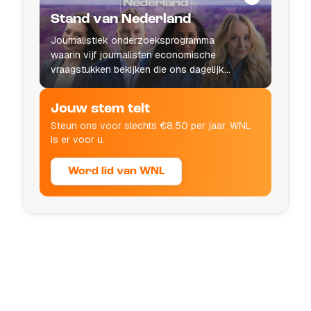
Stand van Nederland
Journalistiek onderzoeksprogramma
waarin vijf journalisten economische
vraagstukken bekijken die ons dagelijks
leven raken.
Jouw stem telt
Steun ons voor slechts €8,50 per jaar. WNL
is er voor u.
Word lid van WNL