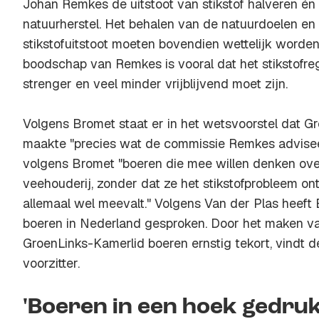
Johan Remkes de uitstoot van stikstof halveren é
natuurherstel. Het behalen van de natuurdoelen e
stikstofuitstoot moeten bovendien wettelijk worde
boodschap van Remkes is vooral dat het stikstofre
strenger en veel minder vrijblijvend moet zijn.
Volgens Bromet staat er in het wetsvoorstel dat G
maakte "precies wat de commissie Remkes advisee
volgens Bromet "boeren die mee willen denken ov
veehouderij, zonder dat ze het stikstofprobleem o
allemaal wel meevalt." Volgens Van der Plas heeft 
boeren in Nederland gesproken. Door het maken v
GroenLinks-Kamerlid boeren ernstig tekort, vindt
voorzitter.
'Boeren in een hoek gedruk