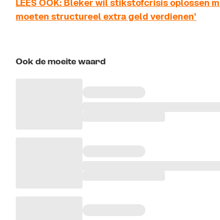
LEES OOK: Bleker wil stikstofcrisis oplossen 
moeten structureel extra geld verdienen’
Ook de moeite waard