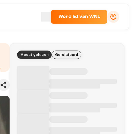
Word lid van WNL
Meest gelezen
Gerelateerd