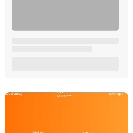
Café
Op Zondag
Sven op 1
Kockelmann
Stand van
In de