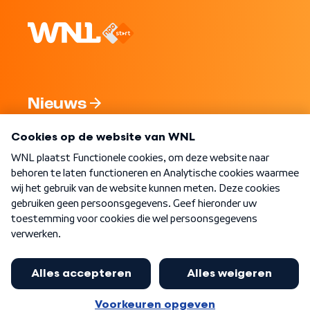
Nieuws
Programma's
Over WNL
Nieuwsbrief
Word Lid