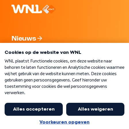
Nieuws
Programma's
Over WNL
Nieuwsbrief
Word Lid