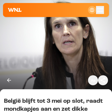
Klein
Standaard
Groot
België blijft tot 3 mei op slot, raadt
Kopieer link
mondkapjes aan en zet dikke