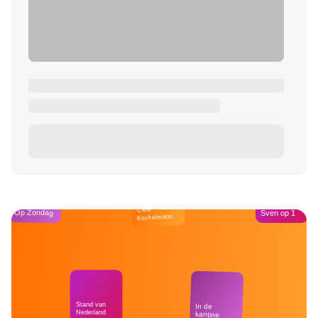
Café
Op Zondag
Sven op 1
Kockelmann
Stand van
In de
Nederland
kantine