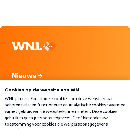
Nieuws
Programma's
Over WNL
Nieuwsbrief
Word Lid