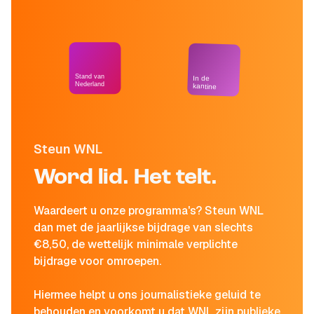
Stand van
In de
Nederland
kantine
Steun WNL
Word lid. Het telt.
Waardeert u onze programma's? Steun WNL
dan met de jaarlijkse bijdrage van slechts
€8,50, de wettelijk minimale verplichte
bijdrage voor omroepen.
Hiermee helpt u ons journalistieke geluid te
behouden en voorkomt u dat WNL zijn publieke