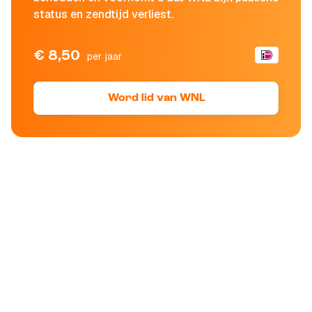
status en zendtijd verliest.
€ 8,50
per jaar
Word lid van WNL