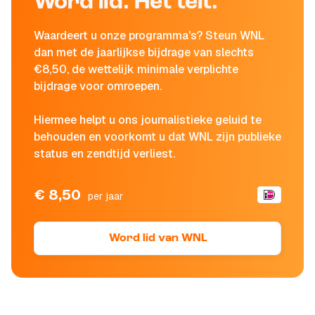
Word lid. Het telt.
Waardeert u onze programma's? Steun WNL
dan met de jaarlijkse bijdrage van slechts
€8,50, de wettelijk minimale verplichte
bijdrage voor omroepen.
Hiermee helpt u ons journalistieke geluid te
behouden en voorkomt u dat WNL zijn publieke
status en zendtijd verliest.
€ 8,50
per jaar
Word lid van WNL