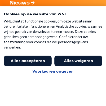
Nieuws
Programma's
Over WNL
Nieuwsbrief
Word Lid
Meer WNL voor jou
Nieuwe ‘onderkoning’ Buma wil tot
zijn 70ste aanblijven
Algemene voorwaarden
Cookie-instellingen
Privacy statement