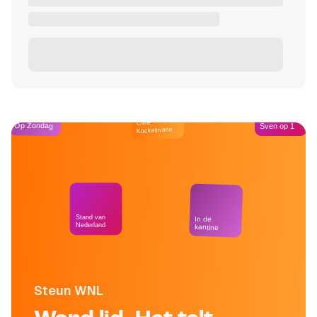
Café
Op Zondag
Sven op 1
Kockelmann
Stand van
In de
Nederland
kantine
Steun WNL