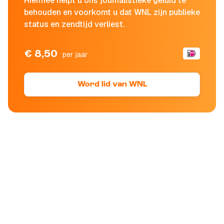
Hiermee helpt u ons journalistieke geluid te
behouden en voorkomt u dat WNL zijn publieke
status en zendtijd verliest.
€ 8,50
per jaar
Word lid van WNL