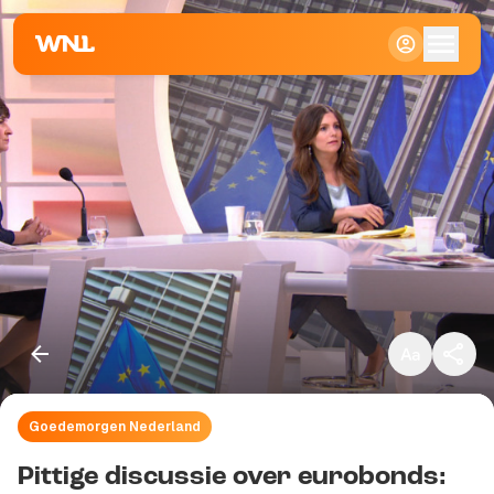
Klein
Standaard
Groot
Goedemorgen Nederland
Kopieer link
Pittige discussie over eurobonds: