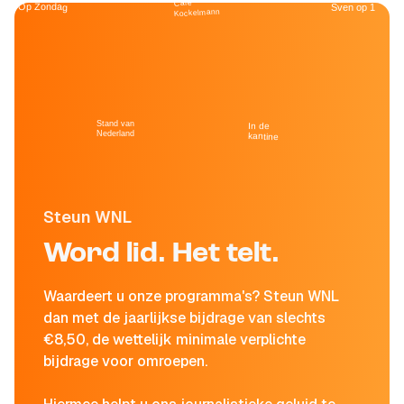
Café
Op Zondag
Sven op 1
Kockelmann
Stand van
In de
Nederland
kantine
Steun WNL
Word lid. Het telt.
Waardeert u onze programma's? Steun WNL
dan met de jaarlijkse bijdrage van slechts
€8,50, de wettelijk minimale verplichte
bijdrage voor omroepen.