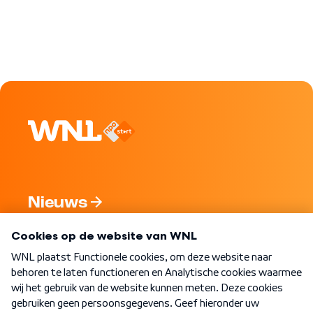
Nieuws
Programma's
Over WNL
Nieuwsbrief
Word Lid