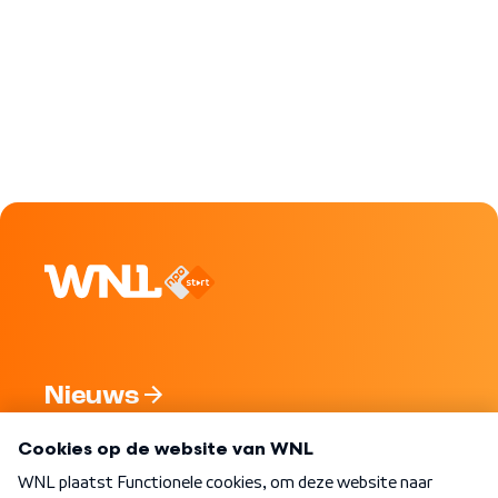
Nieuws
Programma's
Over WNL