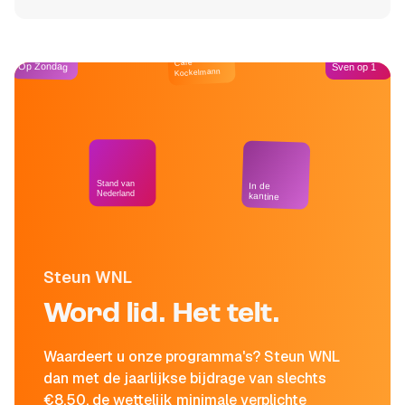
Café
Op Zondag
Sven op 1
Kockelmann
Stand van
In de
Nederland
kantine
Steun WNL
Word lid. Het telt.
Waardeert u onze programma's? Steun WNL
dan met de jaarlijkse bijdrage van slechts
€8,50, de wettelijk minimale verplichte