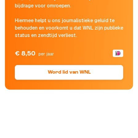
bijdrage voor omroepen.
Hiermee helpt u ons journalistieke geluid te
behouden en voorkomt u dat WNL zijn publieke
status en zendtijd verliest.
€ 8,50
per jaar
Word lid van WNL