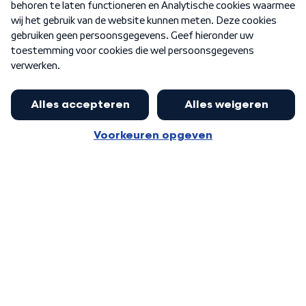
Nieuwsbrief
Word Lid
Meer WNL voor jou
Jan Paternotte optimistisch over
stikstofdebat: 'Geen zwakker
Algemene voorwaarden
Cookie-instellingen
pakket, maar ideeën om het te
Privacy statement
versterken zijn welkom'