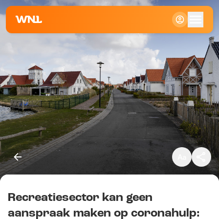
Klein
Standaard
Groot
Recreatiesector kan geen
Kopieer link
aanspraak maken op coronahulp: