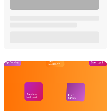
Café
Op Zondag
Sven op 1
Kockelmann
Stand van
In de
Nederland
kantine