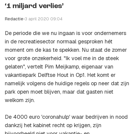
‘1 miljard verlies’
Redactie
•
3 april 2020 09:04
De periode die we nu ingaan is voor ondernemers
in de recreatiesector normaal gesproken hét
moment om de kas te spekken. Nu staat de zomer
voor grote onzekerheid. "Ik voel me in de steek
gelaten", vertelt Pim Meijkamp, eigenaar van
vakantiepark Delftse Hout in
Op1.
Het komt er
namelijk volgens de huidige regels op neer dat zijn
park open moet blijven, maar dat gasten niet
welkom zijn.
De 4000 euro 'coronahulp' waar bedrijven in nood
dankzij het kabinet recht op krijgen, zijn
bijvoorbeeld niet voor vakantie- en