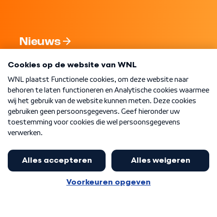
Nieuws
Programma's
Over WNL
Nieuwsbrief
Word Lid
Meer WNL voor jou