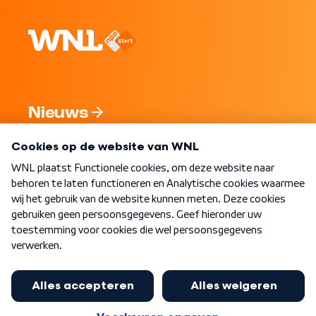
Nieuws
Programma's
Over WNL
Nieuwsbrief
Word Lid