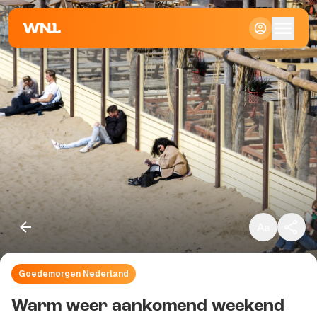
Klein
Standaard
Groot
Goedemorgen Nederland
Kopieer link
Warm weer aankomend weekend