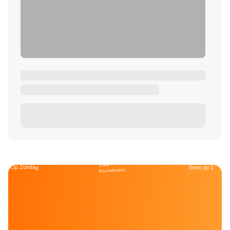
Café
Op Zondag
Sven op 1
Kockelmann