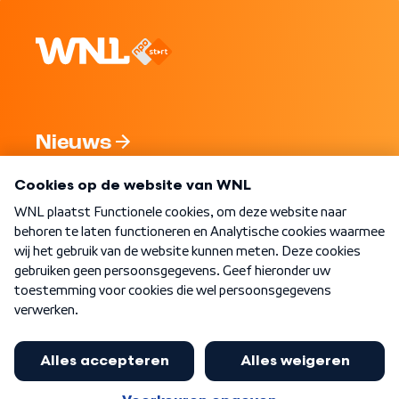
Nieuws
Programma's
Over WNL
Nieuwsbrief
Word Lid