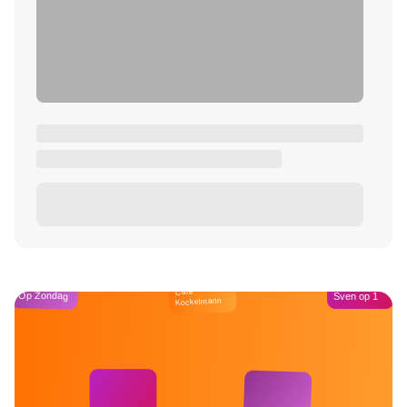
Café
Op Zondag
Sven op 1
Kockelmann