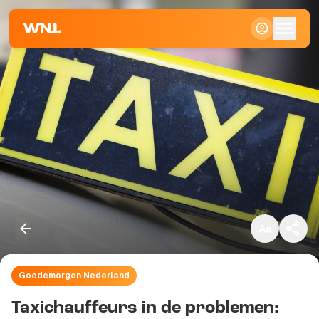
Klein
Standaard
Groot
Goedemorgen Nederland
Kopieer link
Taxichauffeurs in de problemen: