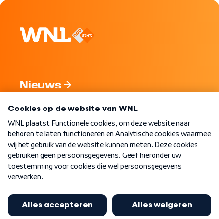
Nieuws
Programma's
Over WNL
Nieuwsbrief
Word Lid