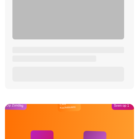
Café
Op Zondag
Sven op 1
Kockelmann